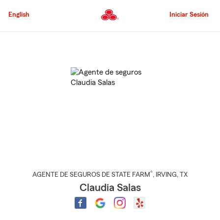
Pasar
al
English
Iniciar Sesión
contenido
principal
Comienzo
del
contenido
principal
®
AGENTE DE SEGUROS DE STATE FARM
,
IRVING
, TX
Claudia Salas