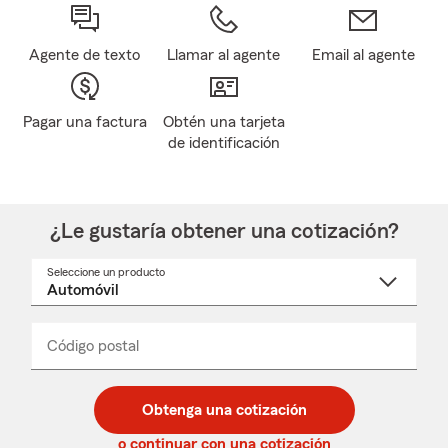
Agente de texto
Llamar al agente
Email al agente
Pagar una factura
Obtén una tarjeta
de identificación
¿Le gustaría obtener una cotización?
Seleccione un producto
Seleccione
un
nombre
de
producto
del
Código postal
Ingresa
Ingresa
_____
menú
un
un
desplegable
código
código
postal
postal
Obtenga una cotización
de
de
5
5
o continuar con una cotización