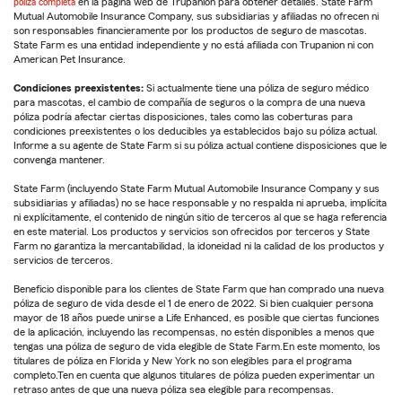
póliza completa
en la página web de Trupanion para obtener detalles. State Farm
Mutual Automobile Insurance Company, sus subsidiarias y afiliadas no ofrecen ni
son responsables financieramente por los productos de seguro de mascotas.
State Farm es una entidad independiente y no está afiliada con Trupanion ni con
American Pet Insurance.
Condiciones preexistentes:
Si actualmente tiene una póliza de seguro médico
para mascotas, el cambio de compañía de seguros o la compra de una nueva
póliza podría afectar ciertas disposiciones, tales como las coberturas para
condiciones preexistentes o los deducibles ya establecidos bajo su póliza actual.
Informe a su agente de State Farm si su póliza actual contiene disposiciones que le
convenga mantener.
State Farm (incluyendo State Farm Mutual Automobile Insurance Company y sus
subsidiarias y afiliadas) no se hace responsable y no respalda ni aprueba, implícita
ni explícitamente, el contenido de ningún sitio de terceros al que se haga referencia
en este material. Los productos y servicios son ofrecidos por terceros y State
Farm no garantiza la mercantabilidad, la idoneidad ni la calidad de los productos y
servicios de terceros.
Beneficio disponible para los clientes de State Farm que han comprado una nueva
póliza de seguro de vida desde el 1 de enero de 2022. Si bien cualquier persona
mayor de 18 años puede unirse a Life Enhanced, es posible que ciertas funciones
de la aplicación, incluyendo las recompensas, no estén disponibles a menos que
tengas una póliza de seguro de vida elegible de State Farm.En este momento, los
titulares de póliza en Florida y New York no son elegibles para el programa
completo.Ten en cuenta que algunos titulares de póliza pueden experimentar un
retraso antes de que una nueva póliza sea elegible para recompensas.