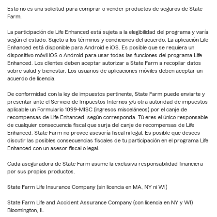
Esto no es una solicitud para comprar o vender productos de seguros de State
Farm.
La participación de Life Enhanced está sujeta a la elegibilidad del programa y varía
según el estado. Sujeto a los términos y condiciones del acuerdo. La aplicación Life
Enhanced está disponible para Android e iOS. Es posible que se requiera un
dispositivo móvil iOS o Android para usar todas las funciones del programa Life
Enhanced. Los clientes deben aceptar autorizar a State Farm a recopilar datos
sobre salud y bienestar. Los usuarios de aplicaciones móviles deben aceptar un
acuerdo de licencia.
De conformidad con la ley de impuestos pertinente, State Farm puede enviarte y
presentar ante el Servicio de Impuestos Internos y/u otra autoridad de impuestos
aplicable un Formulario 1099-MISC (ingresos misceláneos) por el canje de
recompensas de Life Enhanced, según corresponda. Tú eres el único responsable
de cualquier consecuencia fiscal que surja del canje de recompensas de Life
Enhanced. State Farm no provee asesoría fiscal ni legal. Es posible que desees
discutir las posibles consecuencias fiscales de tu participación en el programa Life
Enhanced con un asesor fiscal o legal.
Cada aseguradora de State Farm asume la exclusiva responsabilidad financiera
por sus propios productos.
State Farm Life Insurance Company (sin licencia en MA, NY ni WI)
State Farm Life and Accident Assurance Company (con licencia en NY y WI)
Bloomington, IL